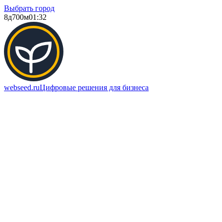
Выбрать город
8д
700м
01:32
webseed.ru
Цифровые решения для бизнеса